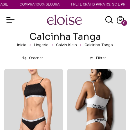
SIL
COMPRA 100% SEGURA
FRETE GRÁTIS PARA RS, SC E PR
0
Calcinha Tanga
Início
Lingerie
Calvin Klein
Calcinha Tanga
Ordenar
Filtrar