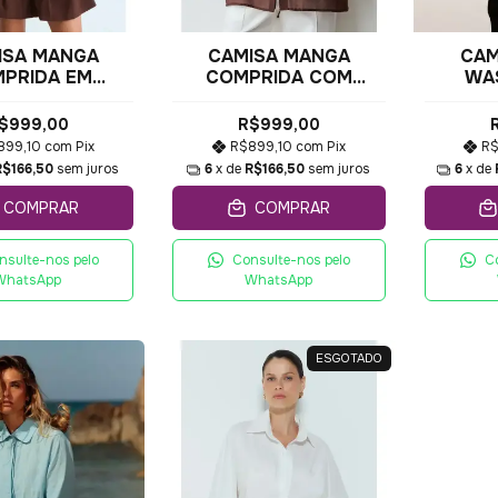
ISA MANGA
CAMISA MANGA
CAM
PRIDA EM
COMPRIDA COM
WA
NDA COM
FLUIDEZ E
A
SPARÊNCIA
TRANSPARÊNCIA
$999,00
R$999,00
899,10
com
Pix
R$899,10
com
Pix
R$
R$166,50
sem juros
6
x de
R$166,50
sem juros
6
x de
COMPRAR
COMPRAR
nsulte-nos pelo
Consulte-nos pelo
C
WhatsApp
WhatsApp
ESGOTADO