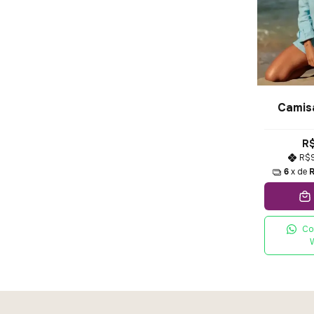
Camisa
R$
R$
6
x de
Co