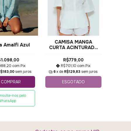
CAMISA MANGA
 Amalfi Azul
CURTA ACINTURADA
COM ABERTURA
COSTAS
1.098,00
R$779,00
988,20
com
Pix
R$701,10
com
Pix
R$183,00
sem juros
6
x de
R$129,83
sem juros
ESGOTADO
COMPRAR
nsulte-nos pelo
WhatsApp