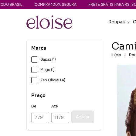
O BRASIL
COMPRA 100% SEGURA
FRETE GRÁTIS PARA RS, SC E 
Roupas
C
Cami
Marca
Início
Ro
Gapaz (1)
Moyo (1)
Zen Oficial (4)
Preço
De
Até
Aplicar