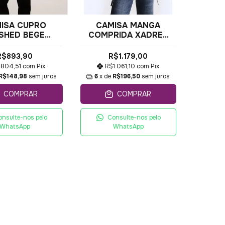
ISA CUPRO
CAMISA MANGA
SHED BEGE
COMPRIDA XADREZ
MENDOA
MANGA AMPLA
R$893,90
R$1.179,00
804,51
com
Pix
R$1.061,10
com
Pix
R$148,98
sem juros
6
x de
R$196,50
sem juros
COMPRAR
COMPRAR
onsulte-nos pelo
Consulte-nos pelo
WhatsApp
WhatsApp