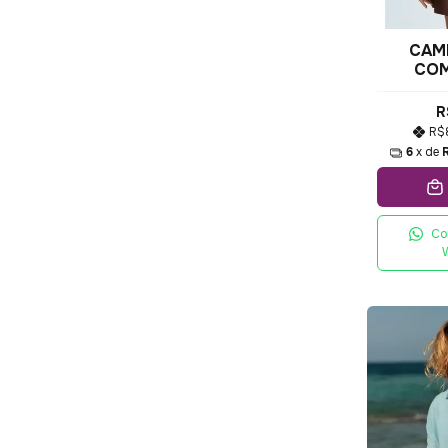
CAM
COM
RE
TRAN
R
R$
6
x de
Co