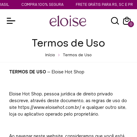
IL
COMPRA 100% SEGURA
FRETE GRÁTIS PARA RS, SC E PR
0
Termos de Uso
Início
Termos de Uso
TERMOS DE USO
— Eloise Hot Shop
Eloise Hot Shop, pessoa jurídica de direito privado
descreve, através deste documento, as regras de uso do
site https://www.eloisehot.com.br/ e qualquer outro site,
loja ou aplicativo operado pelo proprietário.
Ao navegar neste website, consideramos que você está