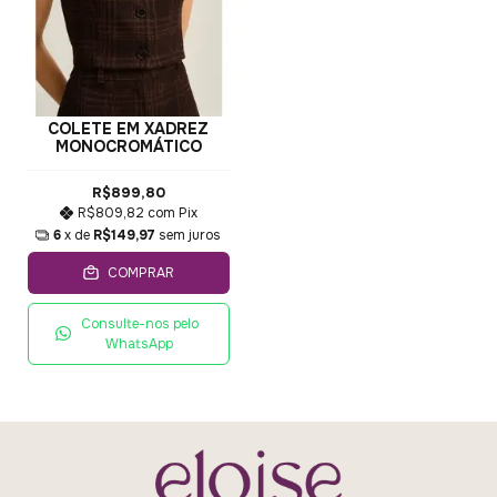
COLETE EM XADREZ
MONOCROMÁTICO
R$899,80
R$809,82
com
Pix
6
x de
R$149,97
sem juros
COMPRAR
Consulte-nos pelo
WhatsApp