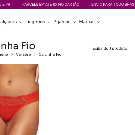
E PR
PARCELE EM ATÉ 6X NO CARTÃO
ENVIO PARA TODO BRASIL
alçados
Lingeries
Pijamas
Marcas
inha Fio
Exibindo 1 produto
gerie
Valisere
Calcinha Fio