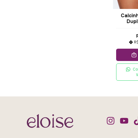
Calcin
Dupl
R
Co