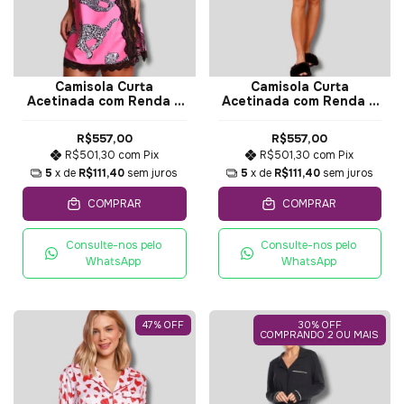
Camisola Curta
Camisola Curta
Acetinada com Renda e
Acetinada com Renda e
Estampa de Tigre Rosa -
Estampa de Tigre Verde
Miss Victtória
- Miss Victtória
R$557,00
R$557,00
R$501,30
com
Pix
R$501,30
com
Pix
5
x de
R$111,40
sem juros
5
x de
R$111,40
sem juros
COMPRAR
COMPRAR
Consulte-nos pelo
Consulte-nos pelo
WhatsApp
WhatsApp
47
%
OFF
30% OFF
COMPRANDO 2 OU MAIS