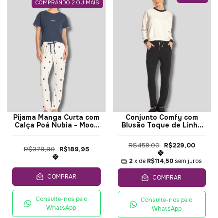
COMPRANDO 2 OU MAIS
Pijama Manga Curta com
Conjunto Comfy com
Calça Poá Nubia - Moon
Blusão Toque de Linho
Day
Lavinia - Moon Day
R$458,00
R$229,00
R$379,90
R$189,95
2
x de
R$114,50
sem juros
COMPRAR
COMPRAR
Consulte-nos pelo
Consulte-nos pelo
WhatsApp
WhatsApp