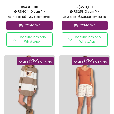
Longa e Calça Music On
Steve Rocks
- Lua Luá
R$449,00
R$279,00
R$404,10
com
Pix
R$251,10
com
Pix
4
x de
R$112,25
sem juros
2
x de
R$139,50
sem juros
COMPRAR
COMPRAR
Consulte-nos pelo
Consulte-nos pelo
WhatsApp
WhatsApp
30% OFF
30% OFF
COMPRANDO 2 OU MAIS
COMPRANDO 2 OU MAIS