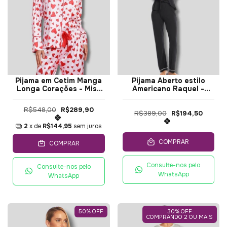
Pijama em Cetim Manga
Pijama Aberto estilo
Longa Corações - Miss
Americano Raquel -
Victtória
Moon Day
R$548,00
R$289,90
R$389,00
R$194,50
2
x de
R$144,95
sem juros
COMPRAR
COMPRAR
Consulte-nos pelo
Consulte-nos pelo
WhatsApp
WhatsApp
50
%
OFF
30% OFF
COMPRANDO 2 OU MAIS