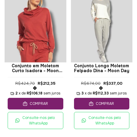
Conjunto em Moletom
Conjunto Longo Moletom
Curto Isadora - Moon
Felpado Dina - Moon Day
Day
R$424,70
R$212,35
R$674,00
R$337,00
2
x de
R$106,18
sem juros
3
x de
R$112,33
sem juros
COMPRAR
COMPRAR
Consulte-nos pelo
Consulte-nos pelo
WhatsApp
WhatsApp