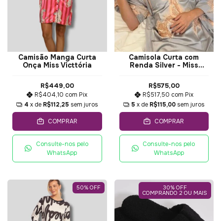
Camisão Manga Curta
Camisola Curta com
Onça Miss Victtória
Renda Silver - Miss
Victtória
R$449,00
R$575,00
R$404,10
com
Pix
R$517,50
com
Pix
4
x de
R$112,25
sem juros
5
x de
R$115,00
sem juros
COMPRAR
COMPRAR
Consulte-nos pelo
Consulte-nos pelo
WhatsApp
WhatsApp
50
%
OFF
30% OFF
COMPRANDO 2 OU MAIS