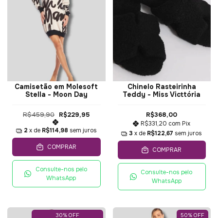
Camisetão em Molesoft
Chinelo Rasteirinha
Stella - Moon Day
Teddy - Miss Victtória
R$459,90
R$229,95
R$368,00
R$331,20
com
Pix
2
x de
R$114,98
sem juros
3
x de
R$122,67
sem juros
COMPRAR
COMPRAR
Consulte-nos pelo
Consulte-nos pelo
WhatsApp
WhatsApp
30% OFF
50
%
OFF