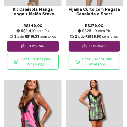
Kit Camisola Manga
Pijama Curto com Regata
Longa + Meião Steve
Canelada e Short
Rocks - Lua Luá
Estampado Mirella -
Moon Oficial
R$349,00
R$279,00
R$314,10
com
Pix
R$251,10
com
Pix
3
x de
R$116,33
sem juros
2
x de
R$139,50
sem juros
COMPRAR
COMPRAR
Consulte-nos pelo
Consulte-nos pelo
WhatsApp
WhatsApp