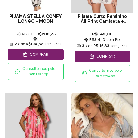
PIJAMA STELLA COMFY
Pijama Curto Feminino
LONGO - MOON
All Print Camiseta e
Shorts A Hidden Place -
Lua Luá
R$417,50
R$208,75
R$349,00
R$314,10
com
Pix
2
x de
R$104,38
sem juros
3
x de
R$116,33
sem juros
COMPRAR
COMPRAR
Consulte-nos pelo
Consulte-nos pelo
WhatsApp
WhatsApp