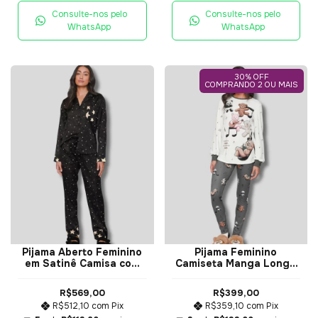
Consulte-nos pelo
Consulte-nos pelo
WhatsApp
WhatsApp
30% OFF
COMPRANDO 2 OU MAIS
Pijama Aberto Feminino
Pijama Feminino
em Satinê Camisa com
Camiseta Manga Longa
Botões e Calça Reta
e Calça Legging Music
Made Of Stars - Lua Luá
On - Lua Luá
R$569,00
R$399,00
R$512,10
com
Pix
R$359,10
com
Pix