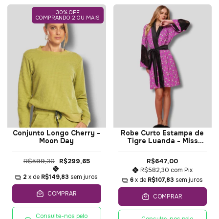
30% OFF
COMPRANDO 2 OU MAIS
Conjunto Longo Cherry -
Robe Curto Estampa de
Moon Day
Tigre Luanda - Miss
Victtoria
R$599,30
R$299,65
R$647,00
R$582,30
com
Pix
2
x de
R$149,83
sem juros
6
x de
R$107,83
sem juros
COMPRAR
COMPRAR
Consulte-nos pelo