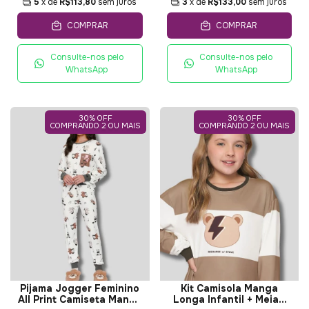
5
x de
R$113,80
sem juros
3
x de
R$133,00
sem juros
COMPRAR
COMPRAR
Consulte-nos pelo
Consulte-nos pelo
WhatsApp
WhatsApp
30% OFF
30% OFF
COMPRANDO 2 OU MAIS
COMPRANDO 2 OU MAIS
Pijama Jogger Feminino
Kit Camisola Manga
All Print Camiseta Manga
Longa Infantil + Meiao