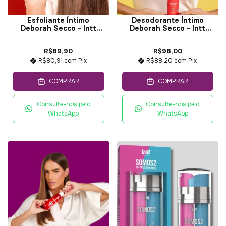
Esfoliante Íntimo
Desodorante Íntimo
Deborah Secco - Intt
Deborah Secco - Intt
150g
90g
R$89,90
R$98,00
R$80,91
com
Pix
R$88,20
com
Pix
COMPRAR
COMPRAR
Consulte-nos pelo
Consulte-nos pelo
WhatsApp
WhatsApp