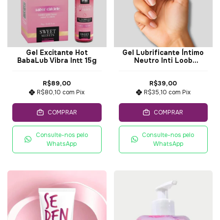
Gel Excitante Hot
Gel Lubrificante Íntimo
BabaLub Vibra Intt 15g
Neutro Inti Loob
HotFlowers 25g
R$89,00
R$39,00
R$80,10
com
Pix
R$35,10
com
Pix
COMPRAR
COMPRAR
Consulte-nos pelo
Consulte-nos pelo
WhatsApp
WhatsApp