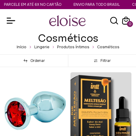
CELE EM ATÉ 6X NO CARTÃO
ENVIO PARA TODO BRASIL
COMPRA
0
Cosméticos
Início
Lingerie
Produtos Íntimos
Cosméticos
Ordenar
Filtrar