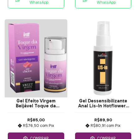
WhatsApp
WhatsApp
Gel Efeito Virgem
Gel Dessensibilizante
Beijável Toque da
Anal Lis-In Hotflowers
Virgem Intt 17ml
30gr
R$85,00
R$89,90
R$76,50
com
Pix
R$80,91
com
Pix
COMPRAR
COMPRAR