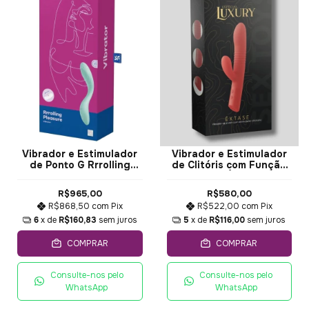
Vibrador e Estimulador
Vibrador e Estimulador
de Ponto G Rrrolling
de Clitóris com Função
Explosion Satisfyer
Vai e Vem Êxtase Intt
R$965,00
R$580,00
R$868,50
com
Pix
R$522,00
com
Pix
6
x de
R$160,83
sem juros
5
x de
R$116,00
sem juros
COMPRAR
COMPRAR
Consulte-nos pelo
Consulte-nos pelo
WhatsApp
WhatsApp