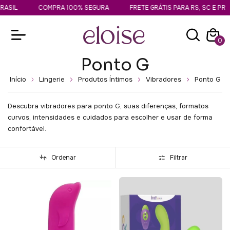
ASIL
COMPRA 100% SEGURA
FRETE GRÁTIS PARA RS, SC E PR
0
Ponto G
Início
Lingerie
Produtos Íntimos
Vibradores
Ponto G
Descubra vibradores para ponto G, suas diferenças, formatos
curvos, intensidades e cuidados para escolher e usar de forma
confortável.
Ordenar
Filtrar