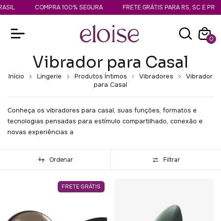
ASIL
COMPRA 100% SEGURA
FRETE GRÁTIS PARA RS, SC E PR
0
Vibrador para Casal
Início
Lingerie
Produtos Íntimos
Vibradores
Vibrador
para Casal
Conheça os vibradores para casal, suas funções, formatos e
tecnologias pensadas para estímulo compartilhado, conexão e
novas experiências a
Ordenar
Filtrar
FRETE GRÁTIS