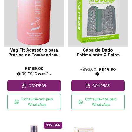
VagiFit Acessório para
Capa de Dedo
Prática de Pompoarismo
Estimulante G Point
e Ginástica Íntima - intt
HotFlowers 2un
R$199,00
R$93,00
R$45,90
R$179,10
com
Pix
COMPRAR
COMPRAR
Consulte-nos pelo
Consulte-nos pelo
WhatsApp
WhatsApp
33
%
OFF