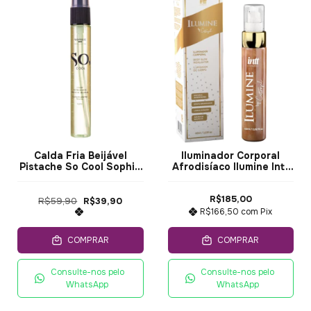
Calda Fria Beijável
Iluminador Corporal
Pistache So Cool Sophie
Afrodisíaco Ilumine Intt
30ML
60ml
R$185,00
R$59,90
R$39,90
R$166,50
com
Pix
COMPRAR
COMPRAR
Consulte-nos pelo
Consulte-nos pelo
WhatsApp
WhatsApp