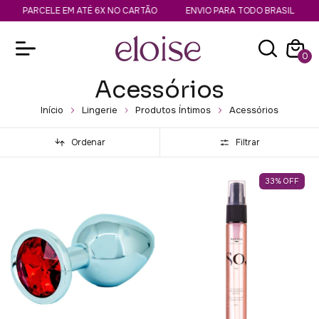
PARCELE EM ATÉ 6X NO CARTÃO
ENVIO PARA TODO BRASIL
CO
0
Acessórios
Início
Lingerie
Produtos Íntimos
Acessórios
Ordenar
Filtrar
33
%
OFF